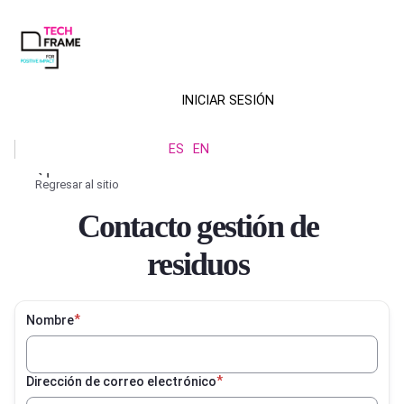
Pasar
al
contenido
principal
INICIAR SESIÓN
Menú
ES
EN
de
Regresar al sitio
cuenta
Ruta
Contacto gestión de
de
de
usuario
residuos
navegación
Nombre
Dirección de correo electrónico